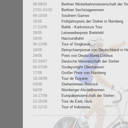
08-09/01
Berliner Winterbahnmeisterschaft der St
27/01-01/02
Berliner Sechstagerennen
09-10/04
Southern Games
15/05
Frühjahrspreis der Steher in Nürnberg
17-21/05
Baltik - Karkonosze Tour
28/05
Leineweberpreis Bielefeld
29/05
Harzrundfahrt
06-12/06
Tour of Singkarak
18/06
Dernychampionat von Deutschland in H
24/06
Preis von Deutschland Cottbus
02-03/07
Deutsche Meisterschaft der Steher
06-07/08
Sixdaysnight Oberhausen
17/08
Großer Preis von Nürnberg
18-28/08
Tour de Guyane
03/09
Steherrennen Rostock
04/09
Nürnberger Altstadtrennen
16-17/09
Europameisterschaft der Steher
23-25/09
Tour de East Java
02-12/10
Tour of Indonesia